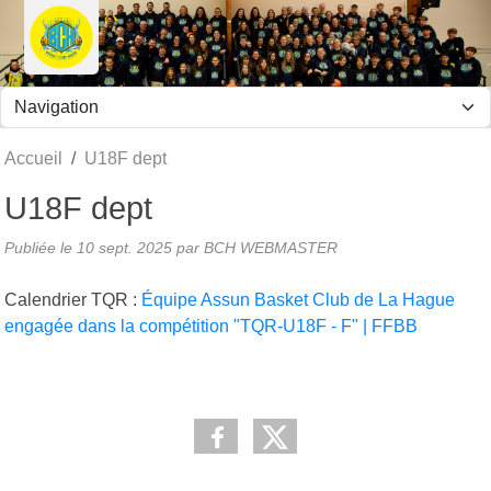
Panneau de gestion des cookies
Accueil
U18F dept
U18F dept
Publiée le
10 sept. 2025
par BCH WEBMASTER
Calendrier TQR :
Équipe Assun Basket Club de La Hague
engagée dans la compétition "TQR-U18F - F" | FFBB