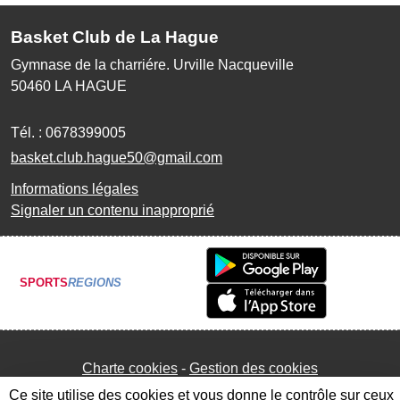
Basket Club de La Hague
Gymnase de la charriére. Urville Nacqueville
50460
LA HAGUE
Tél. :
0678399005
basket.club.hague50@gmail.com
Informations légales
Signaler un contenu inapproprié
SPORTS
REGIONS
Charte cookies
Gestion des cookies
Ce site utilise des cookies et vous donne le contrôle sur ceux